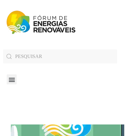
Fórum de Energias Renováveis de Roraima
Trabalha para sensibilizar, conscientizar e qualificar a opinião pública em relação aos desafios da questão energética no estado