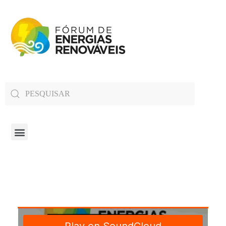
Fórum de Energias Renováveis de Roraima
Trabalha para sensibilizar, conscientizar e qualificar a opinião pública em relação aos desafios da questão energética no estado