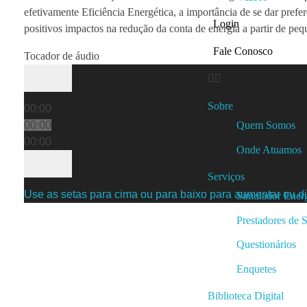
efetivamente Eficiência Energética, a importância de se dar prefer
Login
positivos impactos na redução da conta de energia a partir de pe
Fale Conosco
Tocador de áudio
Sobre
00:00
00:00
Quem Somos
00:00
Onde Atuamos
Serviços
Use as setas para cima ou para baixo para aumentar ou di
Simulador Energ
Prestadores de 
Questionários
Enquetes
Biblioteca Digital