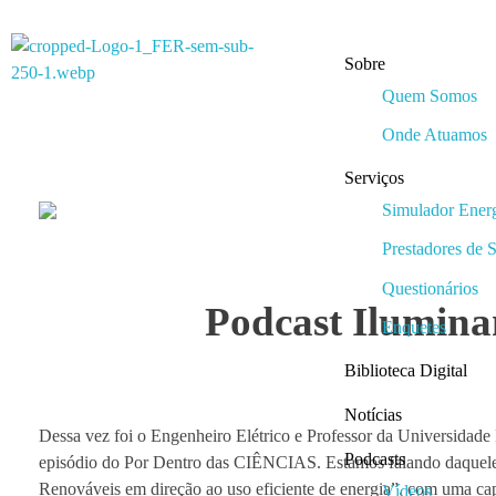
Sobre
Fórum de Energias Renováveis de Roraima
Quem Somos
Trabalha para sensibilizar, conscientizar e qualificar a opinião pública em relação aos desafios da questão energética no estado
Onde Atuamos
Serviços
Simulador Energ
Prestadores de 
Questionários
Podcast Ilumina
Enquetes
Biblioteca Digital
Notícias
Dessa vez foi o Engenheiro Elétrico e Professor da Universidad
Podcasts
episódio do Por Dentro das CIÊNCIAS. Estamos falando da
Renováveis em direção ao uso eficiente de energia”, com uma capa
Vídeos