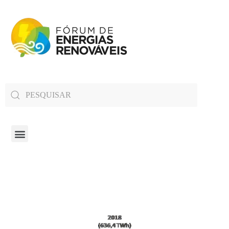
Fórum de Energias Renováveis de Roraima
Trabalha para sensibilizar, conscientizar e qualificar a opinião pública em relação aos desafios da questão energética no estado