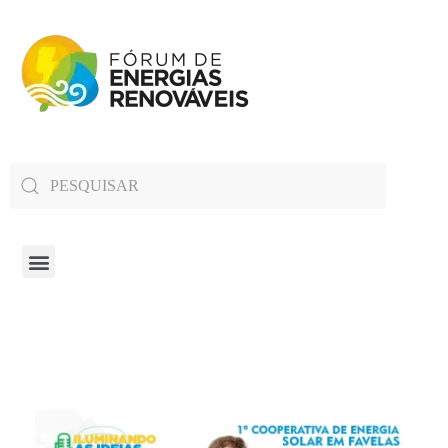
Fórum de Energias Renováveis de Roraima
Trabalha para sensibilizar, conscientizar e qualificar a opinião pública em relação aos desafios da questão energética no estado