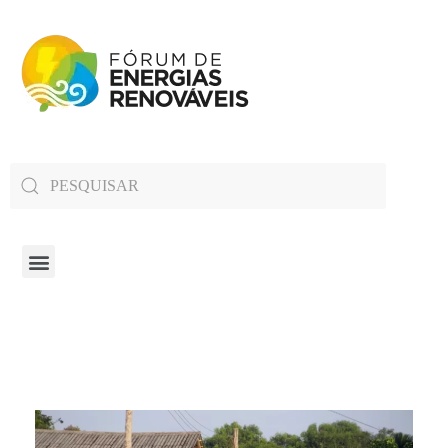
Fórum de Energias Renováveis de Roraima
Trabalha para sensibilizar, conscientizar e qualificar a opinião pública em relação aos desafios da questão energética no estado