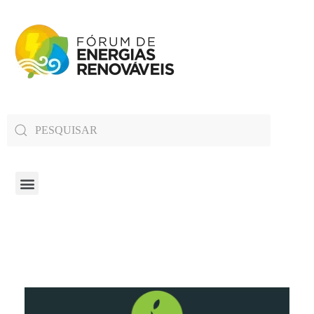
Fórum de Energias Renováveis de Roraima
Trabalha para sensibilizar, conscientizar e qualificar a opinião pública em relação aos desafios da questão energética no estado