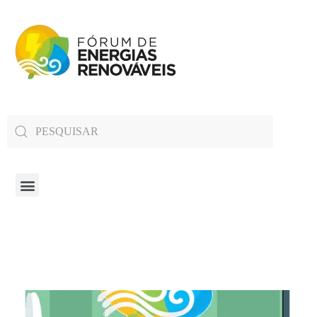
Fórum de Energias Renováveis de Roraima
Trabalha para sensibilizar, conscientizar e qualificar a opinião pública em relação aos desafios da questão energética no estado