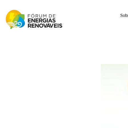
Sob
Fórum de Energias Renováveis de Roraima
Trabalha para sensibilizar, conscientizar e qualificar a opinião pública em relação aos desafios da questão energética no estado