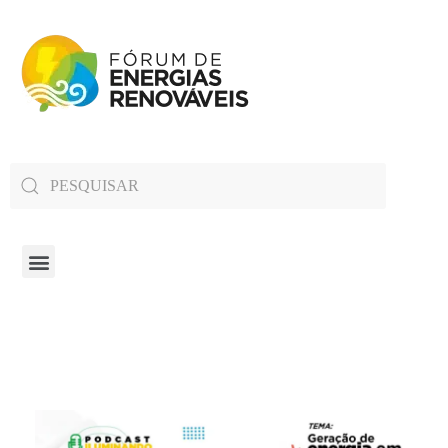
Fórum de Energias Renováveis de Roraima
Trabalha para sensibilizar, conscientizar e qualificar a opinião pública em relação aos desafios da questão energética no estado