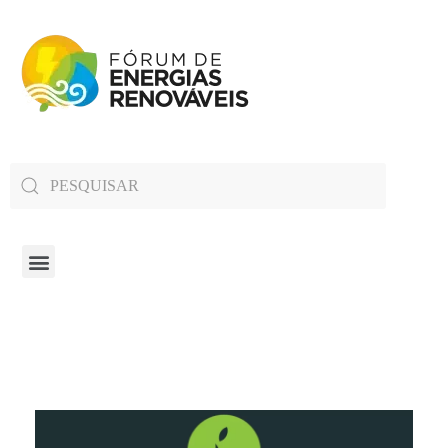
Fórum de Energias Renováveis de Roraima
Trabalha para sensibilizar, conscientizar e qualificar a opinião pública em relação aos desafios da questão energética no estado