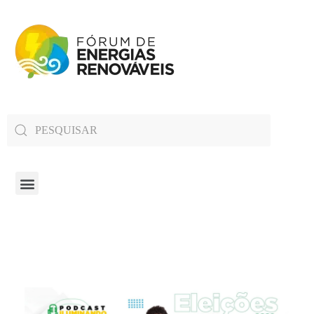
Fórum de Energias Renováveis de Roraima
Trabalha para sensibilizar, conscientizar e qualificar a opinião pública em relação aos desafios da questão energética no estado