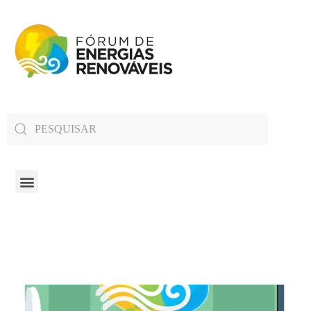
Fórum de Energias Renováveis de Roraima
Trabalha para sensibilizar, conscientizar e qualificar a opinião pública em relação aos desafios da questão energética no estado