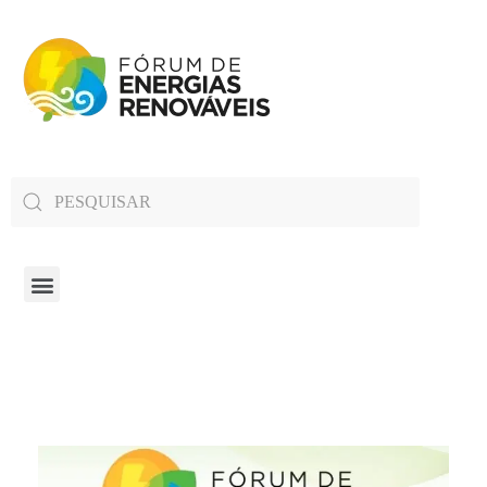
Fórum de Energias Renováveis de Roraima
Trabalha para sensibilizar, conscientizar e qualificar a opinião pública em relação aos desafios da questão energética no estado