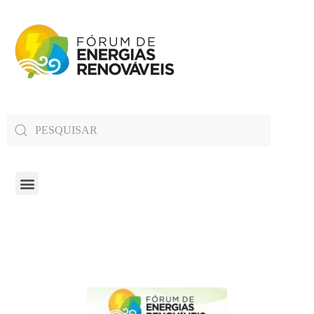
Fórum de Energias Renováveis de Roraima
Trabalha para sensibilizar, conscientizar e qualificar a opinião pública em relação aos desafios da questão energética no estado