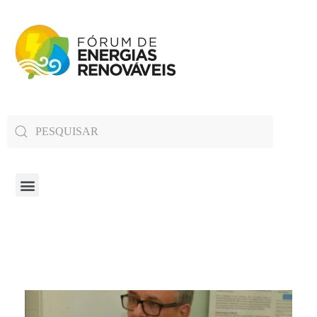
Fórum de Energias Renováveis de Roraima
Trabalha para sensibilizar, conscientizar e qualificar a opinião pública em relação aos desafios da questão energética no estado