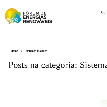
Sob
Fórum de Energias Renováveis de Roraima
Trabalha para sensibilizar, conscientizar e qualificar a opinião pública em relação aos desafios da questão energética no estado
Home
Sistemas Isolados
Posts na categoria: Sistem