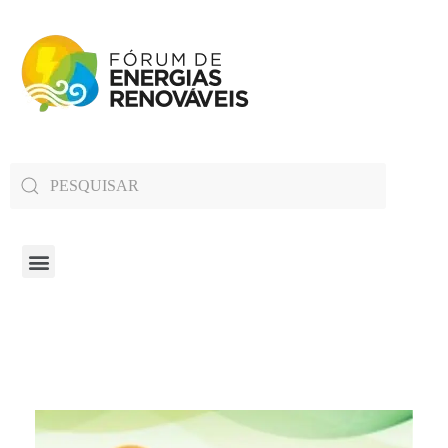
Fórum de Energias Renováveis de Roraima
Trabalha para sensibilizar, conscientizar e qualificar a opinião pública em relação aos desafios da questão energética no estado