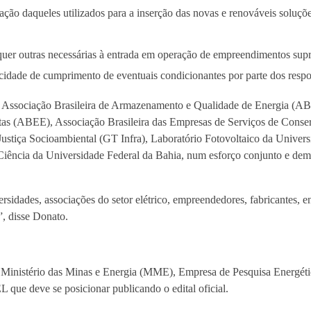
ação daqueles utilizados para a inserção das novas e renováveis soluçõ
quer outras necessárias à entrada em operação de empreendimentos suprid
cidade de cumprimento de eventuais condicionantes por parte dos resp
 Associação Brasileira de Armazenamento e Qualidade de Energia (ABA
istas (ABEE), Associação Brasileira das Empresas de Serviços de Co
 Justiça Socioambiental (GT Infra), Laboratório Fotovoltaico da Unive
e Ciência da Universidade Federal da Bahia, num esforço conjunto e d
rsidades, associações do setor elétrico, empreendedores, fabricantes, e
”, disse Donato.
ao Ministério das Minas e Energia (MME), Empresa de Pesquisa Energét
que deve se posicionar publicando o edital oficial.