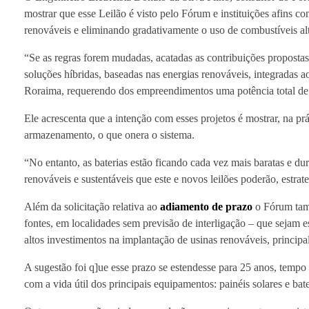
mostrar que esse Leilão é visto pelo Fórum e instituições afins 
renováveis e eliminando gradativamente o uso de combustíveis al
“Se as regras forem mudadas, acatadas as contribuições propostas
soluções híbridas, baseadas nas energias renováveis, integradas
Roraima, requerendo dos empreendimentos uma potência total de
Ele acrescenta que a intenção com esses projetos é mostrar, na pr
armazenamento, o que onera o sistema.
“No entanto, as baterias estão ficando cada vez mais baratas e du
renováveis e sustentáveis que este e novos leilões poderão, estrat
Além da solicitação relativa ao
adiamento de prazo
o Fórum tam
fontes, em localidades sem previsão de interligação – que sejam e
altos investimentos na implantação de usinas renováveis, princip
A sugestão foi q]ue esse prazo se estendesse para 25 anos, tempo
com a vida útil dos principais equipamentos: painéis solares e bate