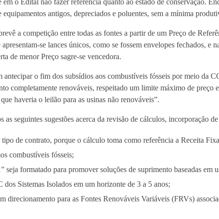
e em o Edital não fazer referência quanto ao estado de conservação. E
 de equipamentos antigos, depreciados e poluentes, sem a mínima produti
prevê a competição entre todas as fontes a partir de um Preço de Referê
se apresentam-se lances únicos, como se fossem envelopes fechados, e 
erta de menor Preço sagre-se vencedora.
im antecipar o fim dos subsídios aos combustíveis fósseis por meio da 
ento completamente renováveis, respeitado um limite máximo de preço e
que haveria o leilão para as usinas não renováveis”.
s seguintes sugestões acerca da revisão de cálculos, incorporação de 
 tipo de contrato, porque o cálculo toma como referência a Receita Fix
os combustíveis fósseis;
” seja formatado para promover soluções de suprimento baseadas em us
dos Sistemas Isolados em um horizonte de 3 a 5 anos;
om direcionamento para as Fontes Renováveis Variáveis (FRVs) assoc