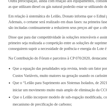
Outra preocupação, ainda com relação aos equipamentos, consist
as que utilizam diesel ou gás natural poderão estar se utilizando
Em relação à sistemática do Leilão, Donato informa que o Edital 
Ademais, o certame será realizado em duas fases: na primeira fa
são incitadas continuamente a reduzirem seus preços até que a of
Disse que para dar competitividade às soluções renováveis e ass
primeiro seja realizada a competição entre as soluções de suprim
conseguirem suprir a necessidade de potência e energia do Lote é 
Na Contribuição do Fórum e parceiros à CP 070/2020, destacamos a
Que a equação das penalidades seja revista, tendo um fator por
Custos Variáveis, muito maiores na geração usando os caríssim
Que o “Leilão para Suprimento aos Sistemas Isolados, de 2021
iniciar um movimento muito mais amplo de eliminação da CCC 
Que o Leilão incorpore modelo de sub-rogação modificada, c
mecanismo de precificação de carbono;