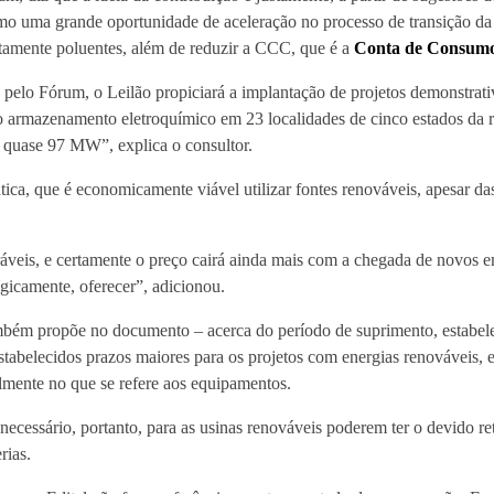
como uma grande oportunidade de aceleração no processo de transição d
tamente poluentes, além de reduzir a CCC, que é a
Conta de Consumo
 pelo Fórum, o Leilão propiciará a implantação de projetos demonstrati
 ao armazenamento eletroquímico em 23 localidades de cinco estados da
 quase 97 MW”, explica o consultor.
ática, que é economicamente viável utilizar fontes renováveis, apesar d
ráveis, e certamente o preço cairá ainda mais com a chegada de novos e
egicamente, oferecer”, adicionou.
bém propõe no documento – acerca do período de suprimento, estabele
stabelecidos prazos maiores para os projetos com energias renováveis, 
almente no que se refere aos equipamentos.
 necessário, portanto, para as usinas renováveis poderem ter o devido r
rias.