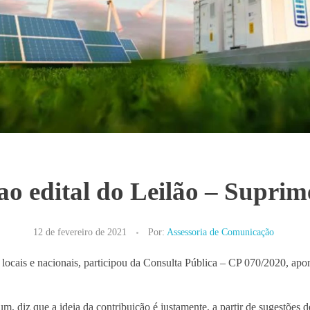
o edital do Leilão – Suprime
12 de fevereiro de 2021
Por:
Assessoria de Comunicação
ocais e nacionais, participou da Consulta Pública – CP 070/2020, ap
m, diz que a ideia da contribuição é justamente, a partir de sugestões 