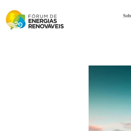
Sob
Fórum de Energias Renováveis de Roraima
Trabalha para sensibilizar, conscientizar e qualificar a opinião pública em relação aos desafios da questão energética no estado