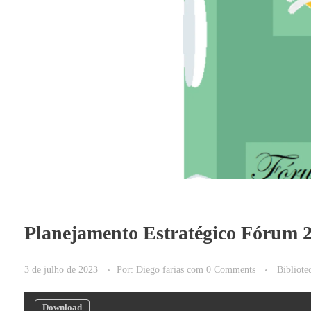
Planejamento Estratégico Fórum 
3 de julho de 2023
Por:
Diego farias
com
0 Comments
Bibliote
Download