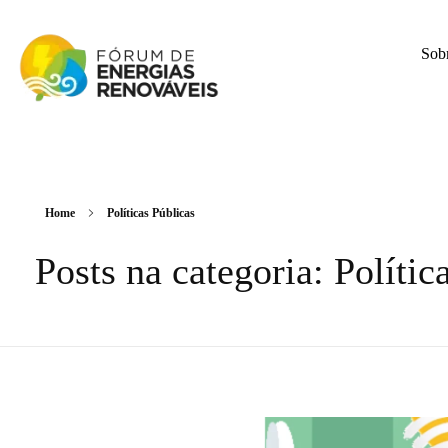
Sob
Fórum de Energias Renováveis de Roraima
Trabalha para sensibilizar, conscientizar e qualificar a opinião pública em relação aos desafios da questão energética no estado
Home
Políticas Públicas
Posts na categoria: Polític