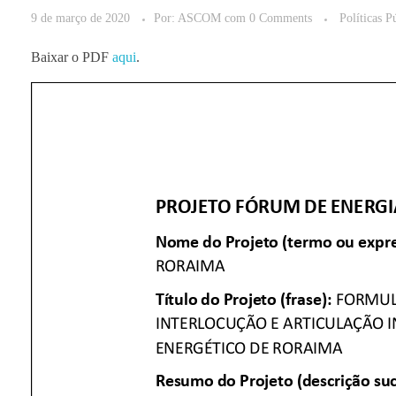
9 de março de 2020
Por:
ASCOM
com
0 Comments
Políticas P
Baixar o PDF
aqui
.